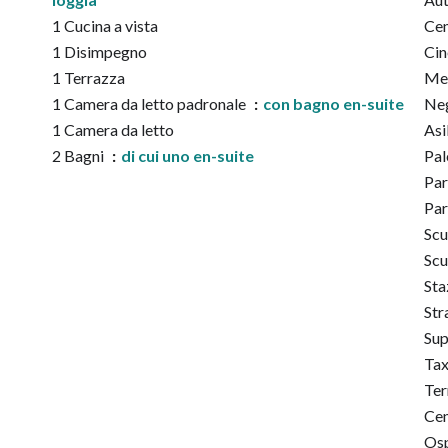
1 Cucina a vista
Cen
1 Disimpegno
Ci
1 Terrazza
Me
1 Camera da letto padronale
con bagno en-suite
Ne
1 Camera da letto
Asi
2 Bagni
di cui uno en-suite
Pal
Par
Pa
Scu
Scu
Sta
Str
Su
Tax
Ter
Cen
Osp