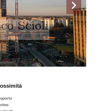
ossimità
roporto
tobus
ostrada