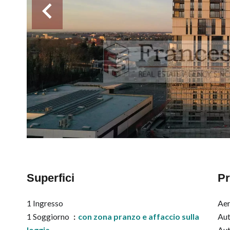
Superfici
Pr
1 Ingresso
Ae
1 Soggiorno
con zona pranzo e affaccio sulla
Au
loggia
Aut