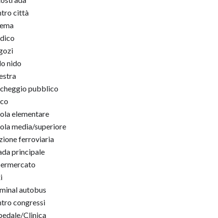
tro città
nema
dico
gozi
lo nido
estra
cheggio pubblico
rco
ola elementare
ola media/superiore
zione ferroviaria
ada principale
permercato
i
minal autobus
tro congressi
edale/Clinica