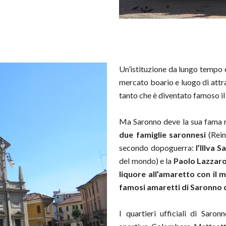
Un’istituzione da lungo tempo è
mercato boario e luogo di attra
tanto che è diventato famoso il
Ma Saronno deve la sua fama n
due famiglie saronnesi
(Rein
secondo dopoguerra:
l’Illva S
del mondo) e la
Paolo Lazzaron
liquore all’amaretto con i
famosi amaretti di Saronno c
I quartieri ufficiali di Saro