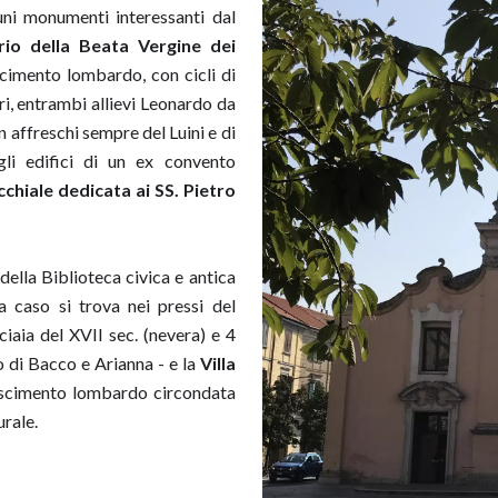
uni monumenti interessanti dal
rio della Beata Vergine dei
cimento lombardo, con cicli di
ri, entrambi allievi Leonardo da
n affreschi sempre del Luini e di
gli edifici di un ex convento
chiale dedicata ai SS. Pietro
della Biblioteca civica e antica
a caso si trova nei pressi del
iaia del XVII sec. (nevera) e 4
ito di Bacco e Arianna - e la
Villa
nascimento lombardo circondata
urale.