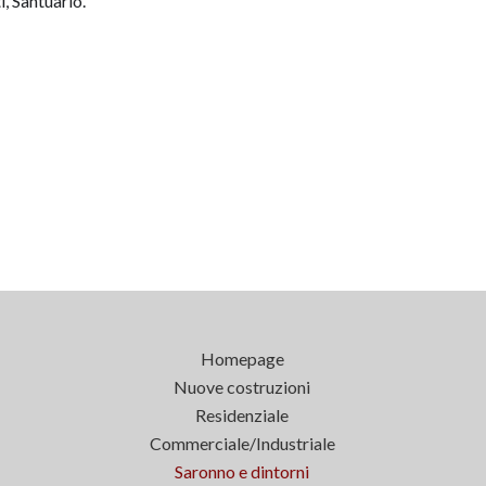
, Santuario.
Homepage
Nuove costruzioni
Residenziale
Commerciale/Industriale
Saronno e dintorni