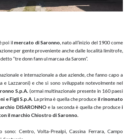
 poi il
mercato di Saronno
, nato all’inizio del 1900 come
zione per gente proveniente anche dalle località limitrofe,
 detto “tre donn fann ul marcaa da Saronn”.
azionale e internazionale a due aziende, che fanno capo a
a e Lazzaroni) e che si sono sviluppate notevolmente nel
aronno S.p.A.
(ormai multinazionale presente in 160 paesi
i e Figli S.p.A
. La prima è quella che produce
il rinomato
l marchio DISARONNO
e la seconda è quella che produce
i
on il marchio Chiostro di Saronno.
nno sono: Centro, Volta-Prealpi, Cassina Ferrara, Campo