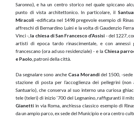
Saronno), e ha un centro storico nel quale spiccano alc
punto di vista architettonico. In particolare, il
Santua
Miracoli
-edificata nel 1498 pregevole esempio di Rinas
affreschi di Bernardino Luini e la volta di Gaudenzio Ferra
Vinci -,
la chiesa di San Francesco d’Assisi
- del 1227, co
artisti di epoca tardo rinascimentale, e con annessi 
francescano (ora ad uso residenziale) - e la
Chiesa parroc
e Paolo
, patroni della città.
Da segnalare sono anche
Casa Morandi
del 1500, -sede 
stazione di posta per l’accoglienza dei pellegrini (non 
Santuario), che conserva al suo interno una curiosa ghiacc
tele (teleri) di inizio ‘700 del Legnanino, raffiguranti il m
Gianetti
in via Roma, anch’essa classico esempio di Ri
da un ampio parco, ex sede del Municipio e ora centro cult