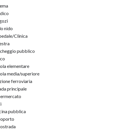
nema
dico
gozi
lo nido
edale/Clinica
estra
cheggio pubblico
rco
ola elementare
ola media/superiore
zione ferroviaria
ada principale
permercato
i
cina pubblica
roporto
ostrada