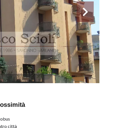
ossimità
tobus
tro città