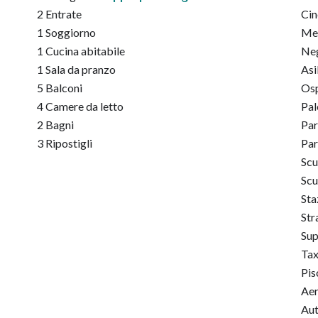
2 Entrate
Ci
1 Soggiorno
Me
1 Cucina abitabile
Ne
1 Sala da pranzo
Asi
5 Balconi
Osp
4 Camere da letto
Pal
2 Bagni
Par
3 Ripostigli
Pa
Scu
Scu
Sta
Str
Su
Tax
Pis
Ae
Aut