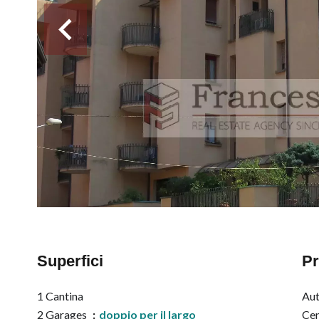
Superfici
Pr
1 Cantina
Au
2 Garages
doppio per il largo
Cen