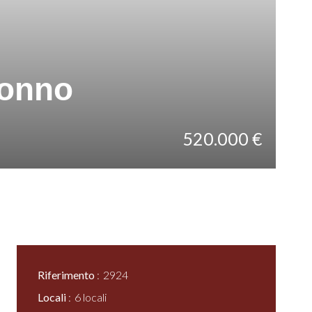
ronno
520.000 €
Riferimento
2924
Locali
6 locali